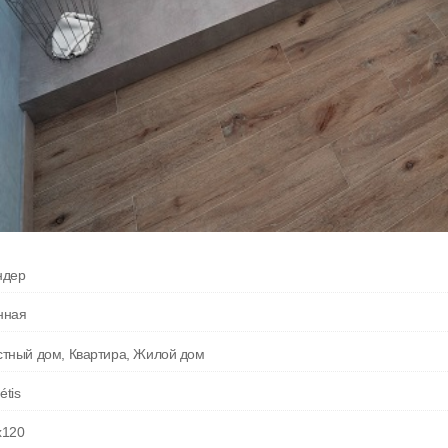
ндер
нная
стный дом, Квартира, Жилой дом
́tis
x120